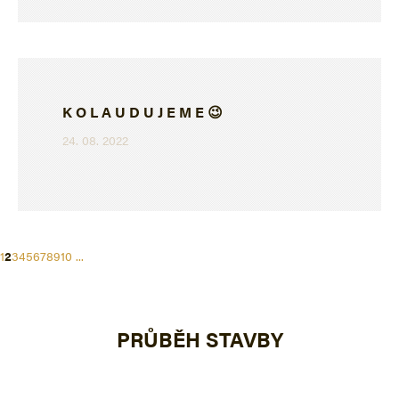
K O L A U D U J E M E 😉
24. 08. 2022
1
2
3
4
5
6
7
8
9
10
...
PRŮBĚH STAVBY