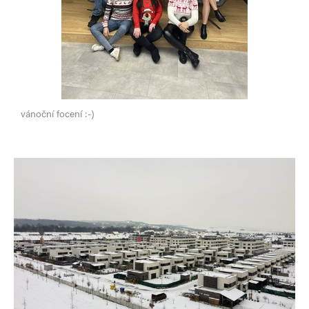
vánoční focení :-)