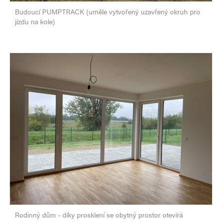
Budoucí PUMPTRACK (uměle vytvořený uzavřený okruh pro
jízdu na kole)
Rodinný dům - díky prosklení se obytný prostor otevírá