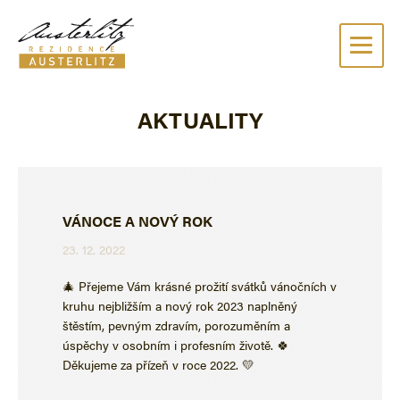
VYBERTE SI BYT
VYBERTE SI DŮM
O PRO
AKTUALITY
VÁNOCE A NOVÝ ROK
23. 12. 2022
🎄 Přejeme Vám krásné prožití svátků vánočních v
kruhu nejbližším a nový rok 2023 naplněný
štěstím, pevným zdravím, porozuměním a
úspěchy v osobním i profesním životě.
🍀
Děkujeme za přízeň v roce 2022.
💛