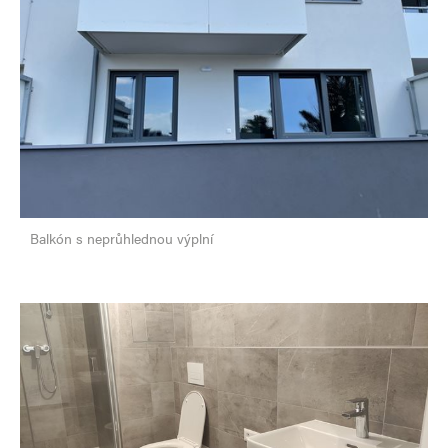
Balkón s neprůhlednou výplní