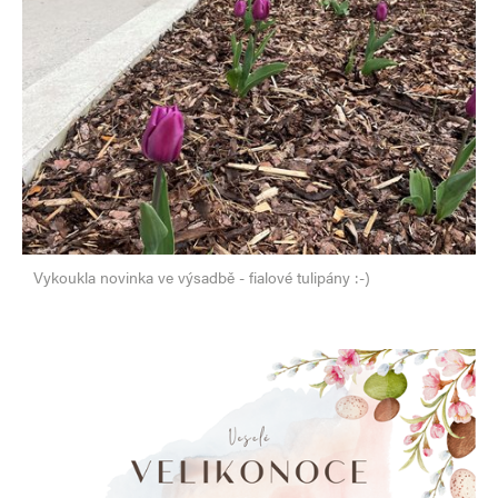
Vykoukla novinka ve výsadbě - fialové tulipány :-)