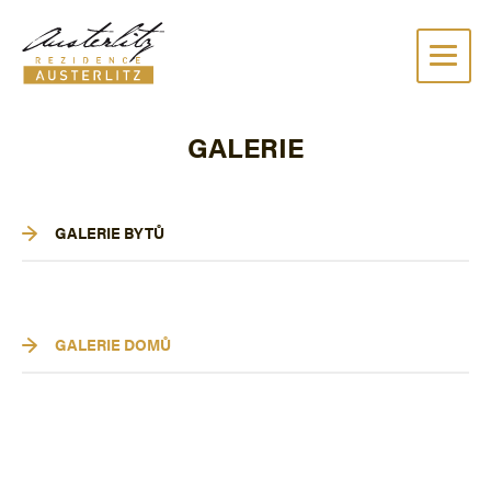
VYBERTE SI BYT
VYBERTE SI DŮM
O PRO
GALERIE
GALERIE BYTŮ
GALERIE DOMŮ