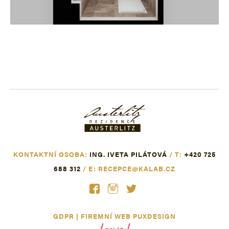
KONTAKTNÍ OSOBA:
ING. IVETA PILÁTOVÁ
/ T:
+420 725
688 312
/ E:
RECEPCE@KALAB.CZ
GDPR
|
FIREMNÍ WEB
PUXDESIGN