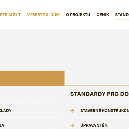
RTE SI BYT
VYBERTE SI DŮM
O PROJEKTU
CENÍK
STAND
STANDARDY PRO D
KLADY
STAVEBNĚ KONSTRUKČN
NA
ÚPRAVA STĚN