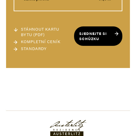
STÁHNOUT KARTU
SJEDNEJTE SI
BYTU (PDF)
SCHŮZKU
KOMPLETNÍ CENÍK
STANDARDY