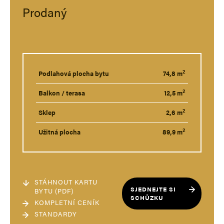
Prodaný
2
Podlahová plocha bytu
74,8 m
2
Balkon / terasa
12,5 m
2
Sklep
2,6 m
2
Užitná plocha
89,9 m
STÁHNOUT KARTU
SJEDNEJTE SI
BYTU (PDF)
SCHŮZKU
KOMPLETNÍ CENÍK
STANDARDY