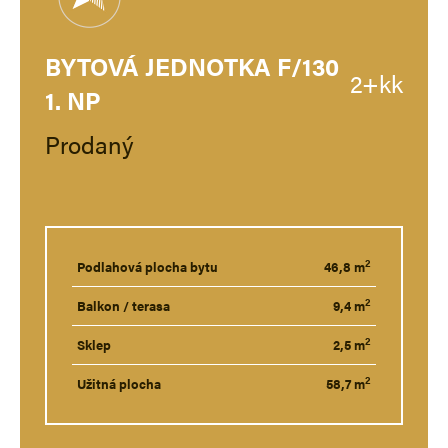
BYTOVÁ JEDNOTKA F/130
2+kk
1. NP
Prodaný
2
Podlahová plocha bytu
46,8 m
2
Balkon / terasa
9,4 m
2
Sklep
2,5 m
2
Užitná plocha
58,7 m