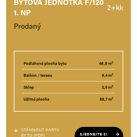
BYTOVÁ JEDNOTKA F/120
2+kk
1. NP
Prodaný
2
Podlahová plocha bytu
46,8 m
2
Balkon / terasa
9,4 m
2
Sklep
2,5 m
2
Užitná plocha
58,7 m
STÁHNOUT KARTU
SJEDNEJTE SI
BYTU (PDF)