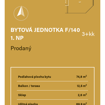
BYTOVÁ JEDNOTKA F/140
3+kk
1. NP
Prodaný
2
Podlahová plocha bytu
74,8 m
2
Balkon / terasa
12,5 m
2
Sklep
2,6 m
2
Užitná plocha
89,9 m